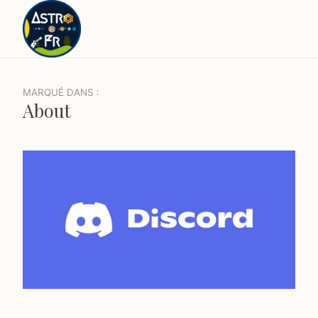
MARQUÉ DANS :
About